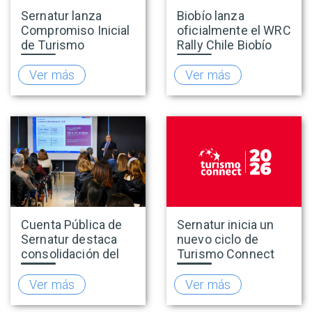
Sernatur lanza
Biobío lanza
Compromiso Inicial
oficialmente el WRC
de Turismo
Rally Chile Biobío
Accesible para
2026 con 141
promover una
empresas
Ver más
Ver más
oferta turística más
adheridas al Sello
inclusiva
Rally
Cuenta Pública de
Sernatur inicia un
Sernatur destaca
nuevo ciclo de
consolidación del
Turismo Connect
turismo en 2025 y
para fortalecer la
presenta hoja de
inteligencia de
Ver más
Ver más
ruta para fortalecer
mercado de la