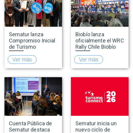
Sernatur lanza
Biobío lanza
Compromiso Inicial
oficialmente el WRC
de Turismo
Rally Chile Biobío
Accesible para
2026 con 141
promover una
empresas
Ver más
Ver más
oferta turística más
adheridas al Sello
inclusiva
Rally
Cuenta Pública de
Sernatur inicia un
Sernatur destaca
nuevo ciclo de