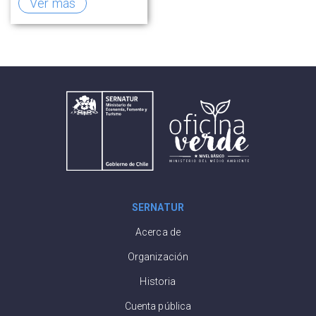
turismo rural en
Ver más
O’Higgins
SERNATUR
Acerca de
Organización
Historia
Cuenta pública