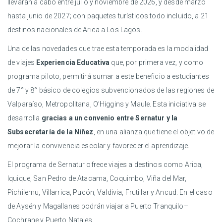
llevarán a cabo entre julio y noviembre de 2026, y desde marzo
hasta junio de 2027; con paquetes turísticos todo incluido, a 21
destinos nacionales de Arica a Los Lagos.
Una de las novedades que trae esta temporada es la modalidad
de viajes
Experiencia Educativa
que, por primera vez, y como
programa piloto, permitirá sumar a este beneficio a estudiantes
de 7° y 8° básico de colegios subvencionados de las regiones de
Valparaíso, Metropolitana, O’Higgins y Maule. Esta iniciativa se
desarrolla
gracias a un convenio entre Sernatur y la
Subsecretaría de la Niñez
, en una alianza que tiene el objetivo de
mejorar la convivencia escolar y favorecer el aprendizaje.
El programa de Sernatur ofrece viajes a destinos como Arica,
Iquique, San Pedro de Atacama, Coquimbo, Viña del Mar,
Pichilemu, Villarrica, Pucón, Valdivia, Frutillar y Ancud. En el caso
de Aysén y Magallanes podrán viajar a Puerto Tranquilo–
Cochrane y Puerto Natales.