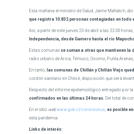
Esta mañana el ministro de Salud, Jaime Mañalich, dio
que registra 10.832 personas contagiadas en todo e
Así, a partir de este jueves 23 de abril a las 22:00 hor
Independencia, desde Gamero hasta el río Mapocho
Estas comunas
se suman a otras que mantienen la d
radio urbano de Arica, Temuco, Osorno, Punta Arenas, e
En tanto,
las comunas de Chillán y Chillán Viejo que
cordón sanitario en Chiloé, disposición que será levan
Respecto del informe epidemiológico entregado por la 
confirmados en las últimas 24 horas.
Del total de co
En el sitio
web
www.gob.cl/coronavirus
,
es posible en
esta pandemia.
Links de interés: