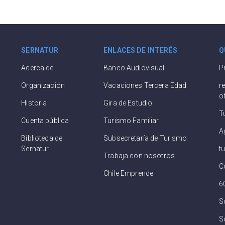
SERNATUR
ENLACES DE INTERÉS
Q
Acerca de
Banco Audiovisual
P
Organización
Vacaciones Tercera Edad
r
o
Historia
Gira de Estudio
T
Cuenta pública
Turismo Familiar
A
Biblioteca de
Subsecretaría de Turismo
Sernatur
t
Trabaja con nosotros
C
Chile Emprende
6
S
So