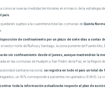
 a conocer nuevas medidas territoriales en el marco de la estrategia 
l país.
as, quedarán sujetas a la cuarentena total las comunas de
Quinta Normal
.
isposición de confinamiento por un plazo de siete días a contar de
l sector norte de Ñuñoa y Santiago, la zona poniente de Puente Alto, 
darán sin confinamiento desde el jueves, aunque mantendrán la me
tada en las comunas de Hualpén y San Pedro de la Paz, en la Región de
autoridad sanitaria nacional,
se registra en todo el país un total de
ntagiados, un 45% corresponde a pacientes recuperados (4.969). La ci
contrar toda la información actualizada respecto al plan de acción