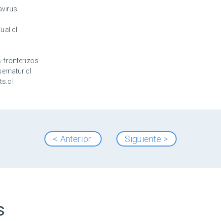
avirus
ual.cl
-fronterizos
ernatur.cl
ts.cl
< Anterior
Siguiente >
s