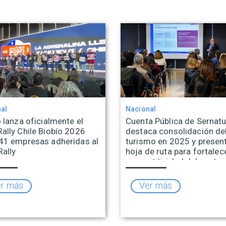
al
Nacional
 lanza oficialmente el
Cuenta Pública de Sernatu
ally Chile Biobío 2026
destaca consolidación de
41 empresas adheridas al
turismo en 2025 y presen
Rally
hoja de ruta para fortalece
competitividad del sector
r más
Ver más