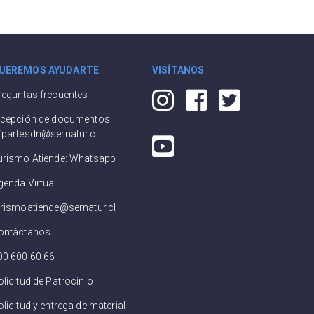
UEREMOS AYUDARTE
VISÍTANOS
reguntas frecuentes
ecepción de documentos:
fpartesdn@sernatur.cl
urismo Atiende: Whatsapp
genda Virtual
urismoatiende@sernatur.cl
ontáctanos
00 600 60 66
olicitud de Patrocinio
licitud y entrega de material