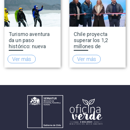
Turismo aventura
Chile proyecta
da un paso
superar los 1,2
histórico: nueva
millones de
normativa incorpora
visitantes y
el salto bungee y
consolidarse como
Ver más
Ver más
refuerza
la capital del
estándares de
turismo de nieve del
seguridad
hemisferio sur