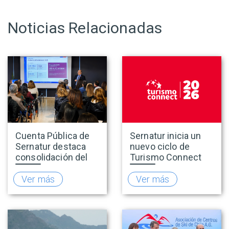
Noticias Relacionadas
Cuenta Pública de
Sernatur inicia un
Sernatur destaca
nuevo ciclo de
consolidación del
Turismo Connect
turismo en 2025 y
para fortalecer la
presenta hoja de
inteligencia de
Ver más
Ver más
ruta para fortalecer
mercado de la
la competitividad
industria turística
del sector