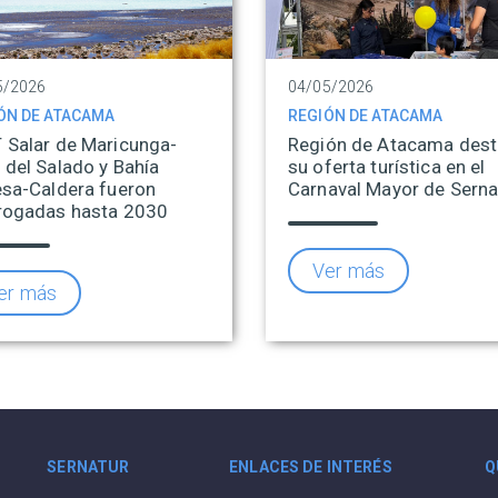
5/2026
04/05/2026
ÓN DE ATACAMA
REGIÓN DE ATACAMA
 Salar de Maricunga-
Región de Atacama des
 del Salado y Bahía
su oferta turística en el
esa-Caldera fueron
Carnaval Mayor de Serna
rogadas hasta 2030
Ver más
er más
SERNATUR
ENLACES DE INTERÉS
Q