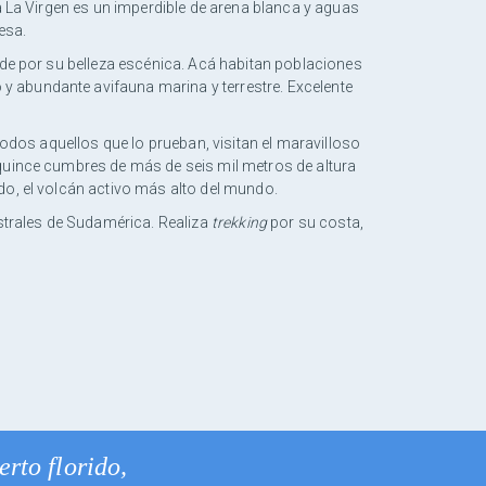
a La Virgen es un imperdible de arena blanca y aguas
esa.
nde por su belleza escénica. Acá habitan poblaciones
y abundante avifauna marina y terrestre. Excelente
todos aquellos que lo prueban, visitan el maravilloso
 quince cumbres de más de seis mil metros de altura
do, el volcán activo más alto del mundo.
strales de Sudamérica. Realiza
trekking
por su costa,
erto florido,