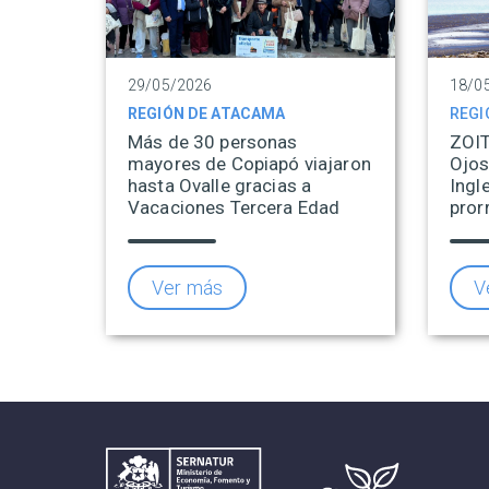
29/05/2026
18/0
REGIÓN DE ATACAMA
REGI
Más de 30 personas
ZOIT
mayores de Copiapó viajaron
Ojos
hasta Ovalle gracias a
Ingl
Vacaciones Tercera Edad
pror
Ver más
V