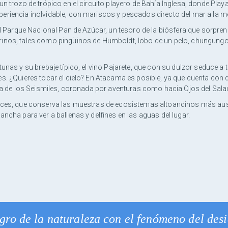
un trozo de trópico en el circuito playero de Bahía Inglesa, donde Play
eriencia inolvidable, con mariscos y pescados directo del mar a la m
 el Parque Nacional Pan de Azúcar, un tesoro de la biósfera que sorpre
inos, tales como pingüinos de Humboldt, lobo de un pelo, chungungo 
unas y su brebaje típico, el vino Pajarete, que con su dulzor seduce a 
es. ¿Quieres tocar el cielo? En Atacama es posible, ya que cuenta con
uta de los Seismiles, coronada por aventuras como hacia Ojos del Sala
ruces, que conserva las muestras de ecosistemas altoandinos más au
ncha para ver a ballenas y delfines en las aguas del lugar.
gro de la naturaleza con el fenómeno del desi