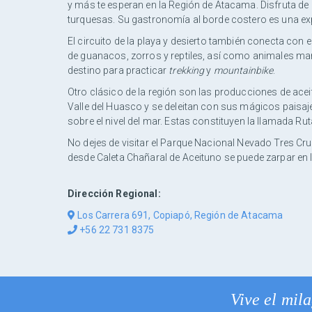
y más te esperan en la Región de Atacama. Disfruta de 
turquesas. Su gastronomía al borde costero es una exp
El circuito de la playa y desierto también conecta con
de guanacos, zorros y reptiles, así como animales mar
destino para practicar
trekking
y
mountainbike
.
Otro clásico de la región son las producciones de aceit
Valle del Huasco y se deleitan con sus mágicos paisaj
sobre el nivel del mar. Estas constituyen la llamada R
No dejes de visitar el Parque Nacional Nevado Tres C
desde Caleta Chañaral de Aceituno se puede zarpar en la
Dirección Regional:
Los Carrera 691, Copiapó, Región de Atacama
+56 22 731 8375
Vive el mila