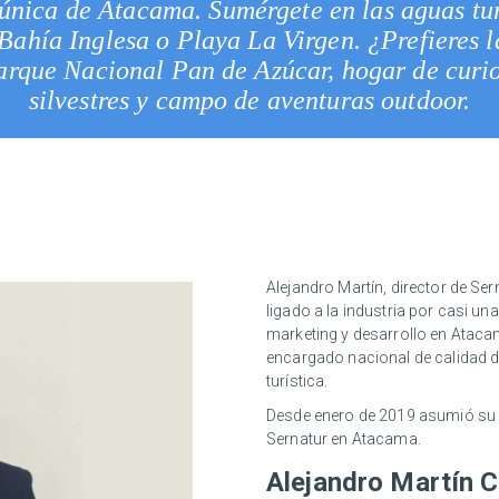
única de Atacama. Sumérgete en las aguas tu
Bahía Inglesa o Playa La Virgen. ¿Prefieres 
arque Nacional Pan de Azúcar, hogar de curi
silvestres y campo de aventuras
outdoor
.
Alejandro Martín, director de Se
ligado a la industria por casi 
marketing y desarrollo en Atac
encargado nacional de calidad d
turística.
Desde enero de 2019 asumió su 
Sernatur en Atacama.
Alejandro Martín 