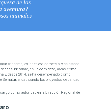
rquesa de los
la aventura?
osos animales
rnatur Atacama, es ingeniero comercial y ha estado
una década liderando, en un comienzo, áreas como
ama y, desde 2014, se ha desempeñado como
e Sernatur, encabezando los proyectos de calidad
cargo como autoridad en la Dirección Regional de
Caro