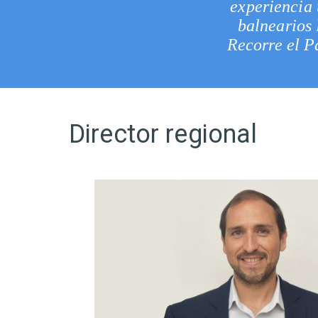
experiencia 
balnearios 
Recorre el P
Director regional