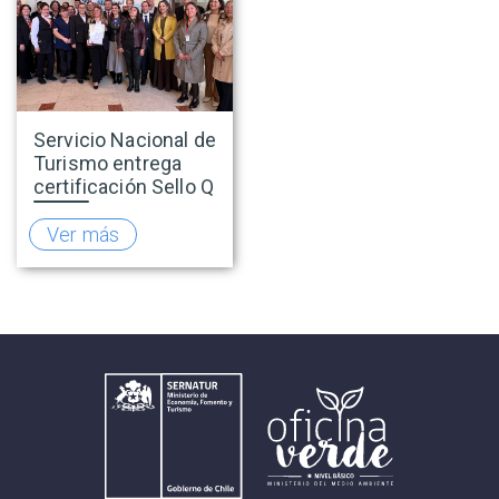
Servicio Nacional de
Turismo entrega
certificación Sello Q
a Antay Casino
Hotel de Copiapó
Ver más