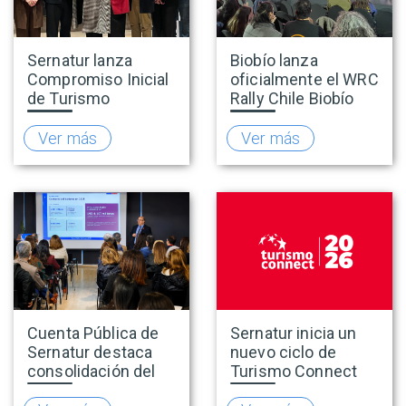
Sernatur lanza
Biobío lanza
Compromiso Inicial
oficialmente el WRC
de Turismo
Rally Chile Biobío
Accesible para
2026 con 141
promover una
empresas
Ver más
Ver más
oferta turística más
adheridas al Sello
inclusiva
Rally
Cuenta Pública de
Sernatur inicia un
Sernatur destaca
nuevo ciclo de
consolidación del
Turismo Connect
turismo en 2025 y
para fortalecer la