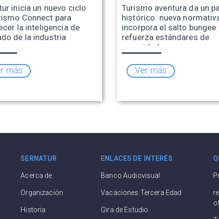
ur inicia un nuevo ciclo
Turismo aventura da un p
rismo Connect para
histórico: nueva normativ
ecer la inteligencia de
incorpora el salto bungee 
do de la industria
refuerza estándares de
ica
seguridad
r más
Ver más
SERNATUR
ENLACES DE INTERÉS
Q
Acerca de
Banco Audiovisual
P
Organización
Vacaciones Tercera Edad
r
o
Historia
Gira de Estudio