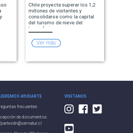
aso
Chile proyecta superar los 1,2
a
millones de visitantes y
y
consolidarse como la capital
del turismo de nieve del
hemisferio sur
Ver más
UEREMOS AYUDARTE
VISÍTANOS
reguntas frecuentes
ecepción de documentos:
fpartesdn@sernatur.cl