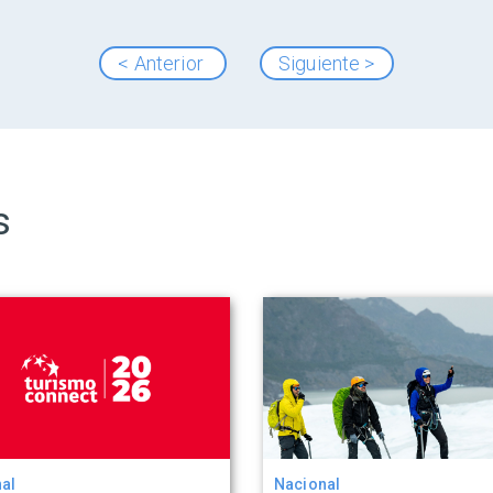
< Anterior
Siguiente >
s
al
Nacional