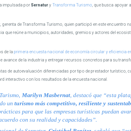
iva impulsada por
Sernatur
y
Transforma Turismo
, que busca apoyar a
t
, gerenta de Transforma Turismo, quien participó en este encuentro n
ncia que reúne a municipios, autoridades, gremios y actores del ecosis
os de la
primera encuesta nacional de economía circular y eficiencia ene
de avance de la industria y entregar recursos concretos para su trans
tas de autoevaluación diferenciadas por tipo de prestador turístico,
d interactivo con los resultados de la encuesta nacional.
 Turismo,
Marilyn Masbernat
, destacó que “esta plat
ndo un
turismo más competitivo, resiliente y sustentab
prácticas para que las empresas turísticas puedan ava
 acuerdo con su realidad y capacidades”.
nacional de Sernatur,
Cristóbal Benítez
, señaló que “es