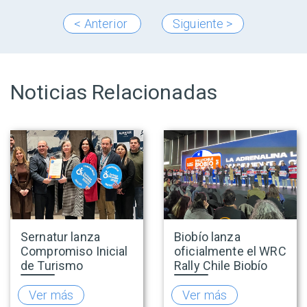
< Anterior
Siguiente >
Noticias Relacionadas
Sernatur lanza
Biobío lanza
Compromiso Inicial
oficialmente el WRC
de Turismo
Rally Chile Biobío
Accesible para
2026 con 141
promover una
empresas
Ver más
Ver más