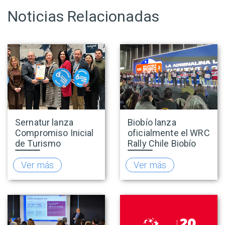
Noticias Relacionadas
Sernatur lanza
Biobío lanza
Compromiso Inicial
oficialmente el WRC
de Turismo
Rally Chile Biobío
Accesible para
2026 con 141
promover una
empresas
Ver más
Ver más
oferta turística más
adheridas al Sello
inclusiva
Rally