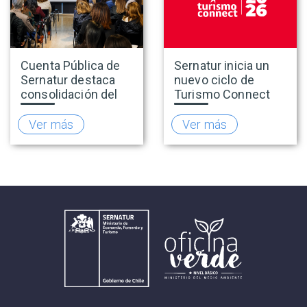
Cuenta Pública de
Sernatur inicia un
Sernatur destaca
nuevo ciclo de
consolidación del
Turismo Connect
turismo en 2025 y
para fortalecer la
presenta hoja de
inteligencia de
Ver más
Ver más
ruta para fortalecer
mercado de la
la competitividad
industria turística
del sector