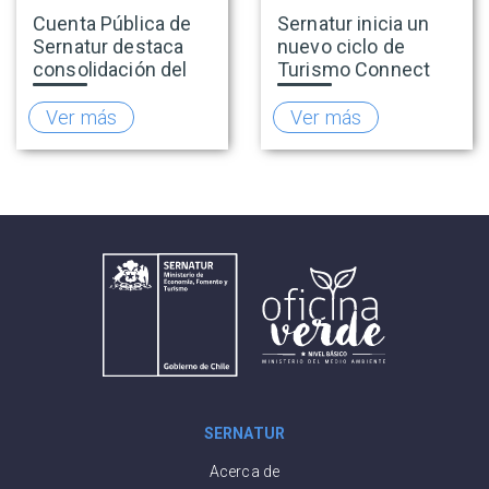
Cuenta Pública de
Sernatur inicia un
Sernatur destaca
nuevo ciclo de
consolidación del
Turismo Connect
turismo en 2025 y
para fortalecer la
presenta hoja de
inteligencia de
Ver más
Ver más
ruta para fortalecer
mercado de la
la competitividad
industria turística
del sector
SERNATUR
Acerca de