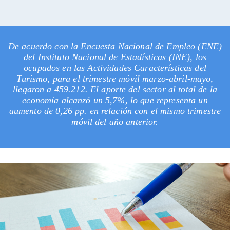
De acuerdo con la Encuesta Nacional de Empleo (ENE)
del Instituto Nacional de Estadísticas (INE), los
ocupados en las Actividades Características del
Turismo, para el trimestre móvil marzo-abril-mayo,
llegaron a 459.212. El aporte del sector al total de la
economía alcanzó un 5,7%, lo que representa un
aumento de 0,26 pp. en relación con el mismo trimestre
móvil del año anterior.