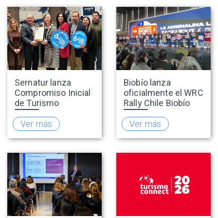
Sernatur lanza
Biobío lanza
Compromiso Inicial
oficialmente el WRC
de Turismo
Rally Chile Biobío
Accesible para
2026 con 141
promover una
empresas
Ver más
Ver más
oferta turística más
adheridas al Sello
inclusiva
Rally