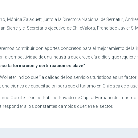
o, Mónica Zalaquett, junto a la Directora Nacional de Sernatur, Andre
n Sichel y el Secretario ejecutivo de ChileValora, Francisco Javier Silv
emos contribuir con aportes concretos para el mejoramiento de la ind
a competitividad de una industria que crece día a día y que requiere 
so la formación y certificación es clave”
Wolleter, indicó que “la calidad de los servicios turísticos es un facto
ndiciones de capacitación para que el turismo en Chile sea de clase 
l último Comité Técnico Público Privado de Capital Humano de Turism
 responder a los constantes cambios que tiene el sector.