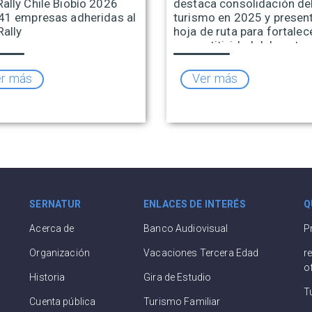
ally Chile Biobío 2026
destaca consolidación de
41 empresas adheridas al
turismo en 2025 y presen
Rally
hoja de ruta para fortalece
competitividad del sector
r más
Ver más
SERNATUR
ENLACES DE INTERÉS
Q
Acerca de
Banco Audiovisual
P
Organización
Vacaciones Tercera Edad
r
o
Historia
Gira de Estudio
T
Cuenta pública
Turismo Familiar