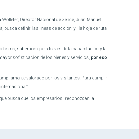
a Wolleter; Director Nacional de Sence, Juan Manuel
a, busca definir las líneas de acción y la hoja de ruta
ustria, sabemos que a través de la capacitación y la
mayor sofisticación de los bienes y servicios,
por eso
r ampliamente valorado por los visitantes. Para cumplir
internacional”.
o que busca que los empresarios reconozcan la