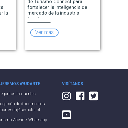
l
de Turismo Connect para
ta
fortalecer la inteligencia de
r la
mercado de la industria
turística
Ver más
UEREMOS AYUDARTE
VISÍTANOS
reguntas frecuentes
ecepción de documentos:
fpartesdn@sernatur.cl
urismo Atiende: Whatsapp