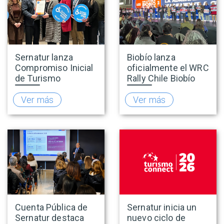
Sernatur lanza
Biobío lanza
Compromiso Inicial
oficialmente el WRC
de Turismo
Rally Chile Biobío
Accesible para
2026 con 141
promover una
empresas
Ver más
Ver más
oferta turística más
adheridas al Sello
inclusiva
Rally
Cuenta Pública de
Sernatur inicia un
Sernatur destaca
nuevo ciclo de